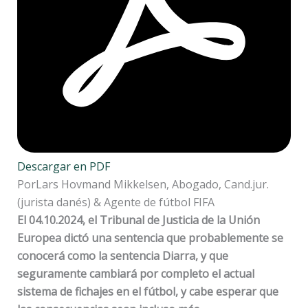
Descargar en PDF
PorLars Hovmand Mikkelsen, Abogado, Cand.jur.
(jurista danés) & Agente de fútbol FIFA
El 04.10.2024, el Tribunal de Justicia de la Unión
Europea dictó una sentencia que probablemente se
conocerá como la sentencia Diarra, y que
seguramente cambiará por completo el actual
sistema de fichajes en el fútbol, ​​y cabe esperar que